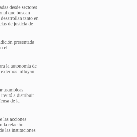
adas desde sectores
onal que buscan
e desarrollan tanto en
as de justicia de
adición presentada
o el
ara la autonomía de
s externos influyan
zar asambleas
nvitó a distribuir
fensa de la
e las acciones
n la relación
e las instituciones