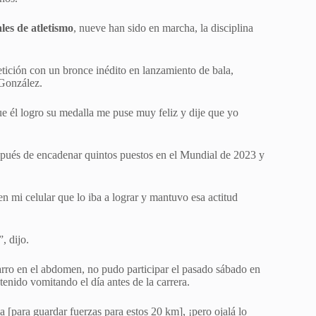
es de atletismo
, nueve han sido en marcha, la disciplina
etición con un bronce inédito en lanzamiento de bala,
 González.
él logro su medalla me puse muy feliz y dije que yo
spués de encadenar quintos puestos en el Mundial de 2023 y
n mi celular que lo iba a lograr y mantuvo esa actitud
, dijo.
ro en el abdomen, no pudo participar el pasado sábado en
tenido vomitando el día antes de la carrera.
a [para guardar fuerzas para estos 20 km], ¡pero ojalá lo