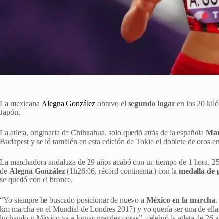
La mexicana
Alegna González
obtuvo el
segundo lugar
en los 20 kil
Japón.
La atleta, originaria de Chihuahua, solo quedó atrás de la española
Mar
Budapest y selló también en esta edición de Tokio el doblete de oros e
La marchadora andaluza de 29 años acabó con un tiempo de 1 hora, 25
de
Alegna González
(1h26:06, récord continental) con la
medalla de 
se quedó con el bronce.
“Yo siempre he buscado posicionar de nuevo a
México en la marcha
.
km marcha en el Mundial de Londres 2017) y yo quería ser una de ellas
luchando y México va a lograr grandes cosas”, celebró la atleta de 26 a